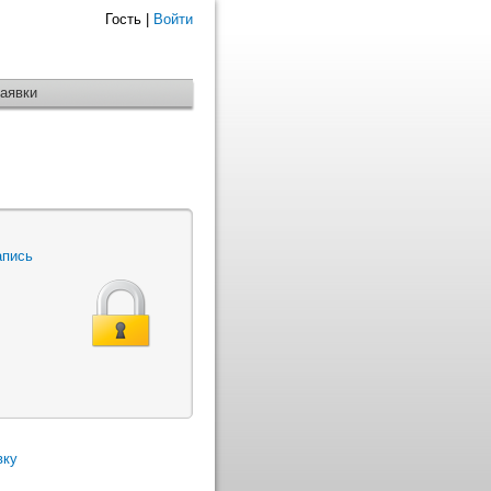
Гость |
Войти
Заявки
апись
вку